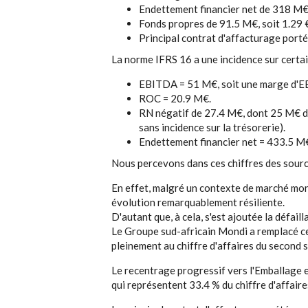
Endettement financier net de 318 M€ 
Fonds propres de 91.5 M€, soit 1.29 
Principal contrat d'affacturage port
La norme IFRS 16 a une incidence sur certain
EBITDA = 51 M€, soit une marge d'E
ROC = 20.9 M€.
RN négatif de 27.4 M€, dont 25 M€ de
sans incidence sur la trésorerie).
Endettement financier net = 433.5 M
Nous percevons dans ces chiffres des sourc
En effet, malgré un contexte de marché mondi
évolution remarquablement résiliente.
D'autant que, à cela, s'est ajoutée la défail
Le Groupe sud-africain Mondi a remplacé ce
pleinement au chiffre d'affaires du second 
Le recentrage progressif vers l'Emballage e
qui représentent 33.4 % du chiffre d'affair