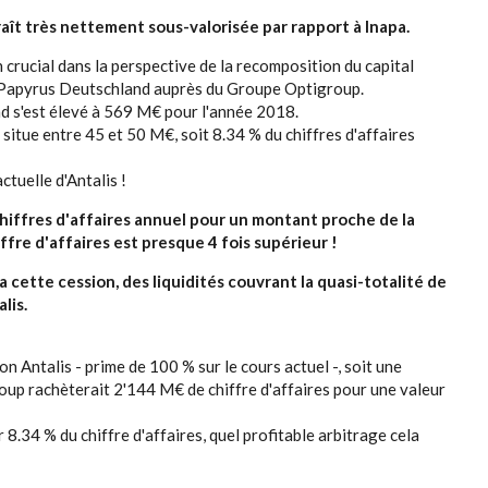
araît très nettement sous-valorisée par rapport à Inapa.
n crucial dans la perspective de la recomposition du capital
été Papyrus Deutschland auprès du Groupe Optigroup.
nd s'est élevé à 569 M€ pour l'année 2018.
 situe entre 45 et 50 M€, soit 8.34 % du chiffres d'affaires
ctuelle d'Antalis !
chiffres d'affaires annuel pour un montant proche de la
iffre d'affaires est presque 4 fois supérieur !
ette cession, des liquidités couvrant la quasi-totalité de
lis.
 Antalis - prime de 100 % sur le cours actuel -, soit une
oup rachèterait 2'144 M€ de chiffre d'affaires pour une valeur
.34 % du chiffre d'affaires, quel profitable arbitrage cela