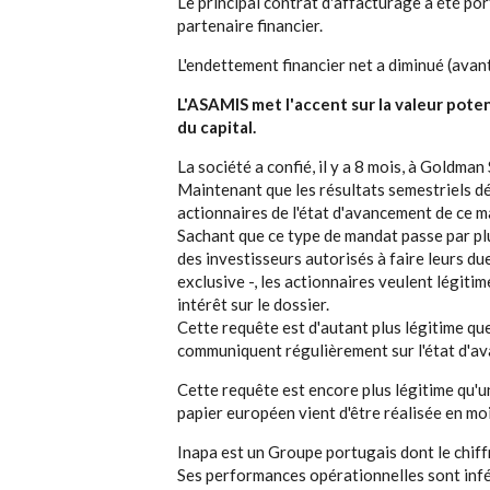
Le principal contrat d'affacturage a été po
partenaire financier.
L'endettement financier net a diminué (avan
L'ASAMIS met l'accent sur la valeur poten
du capital.
La société a confié, il y a 8 mois, à Goldman
Maintenant que les résultats semestriels dé
actionnaires de l'état d'avancement de ce m
Sachant que ce type de mandat passe par plu
des investisseurs autorisés à faire leurs du
exclusive -, les actionnaires veulent légiti
intérêt sur le dossier.
Cette requête est d'autant plus légitime qu
communiquent régulièrement sur l'état d'a
Cette requête est encore plus légitime qu'
papier européen vient d'être réalisée en mo
Inapa est un Groupe portugais dont le chiff
Ses performances opérationnelles sont inféri