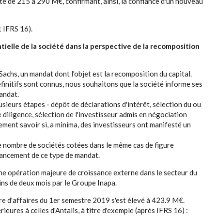
rté de 215 à 290 M€, confirmant, ainsi, la confiance d'un nouveau
t IFRS 16).
tielle de la société dans la perspective de la recomposition
 Sachs, un mandat dont l'objet est la recomposition du capital.
finitifs sont connus, nous souhaitons que la société informe ses
andat.
sieurs étapes - dépôt de déclarations d'intérêt, sélection du ou
e diligence, sélection de l'investisseur admis en négociation
mement savoir si, a minima, des investisseurs ont manifesté un
e nombre de sociétés cotées dans le même cas de figure
vancement de ce type de mandat.
une opération majeure de croissance externe dans le secteur du
ins de deux mois par le Groupe Inapa.
re d'affaires du 1er semestre 2019 s'est élevé à 423.9 M€.
eures à celles d'Antalis, à titre d'exemple (après IFRS 16) :