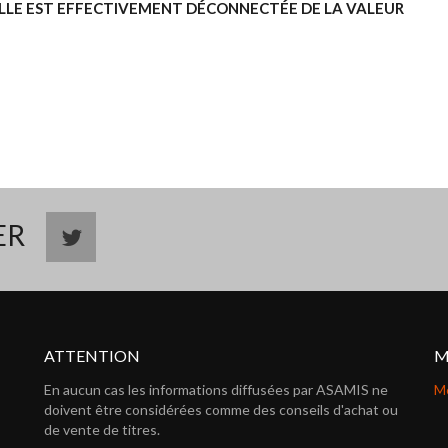
ELLE EST EFFECTIVEMENT DÉCONNECTÉE DE LA VALEUR
TER
ATTENTION
M
En aucun cas les informations diffusées par ASAMIS ne
Me
doivent être considérées comme des conseils d'achat ou
de vente de titres.