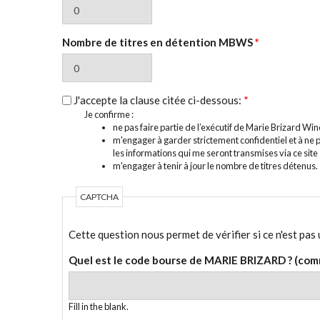
Nombre de titres en détention MBWS
*
J'accepte la clause citée ci-dessous:
*
Je confirme :
ne pas faire partie de l’exécutif de Marie Brizard Win
m'engager à garder strictement confidentiel et à ne
les informations qui me seront transmises via ce site 
m'engager à tenir à jour le nombre de titres détenus.
CAPTCHA
Cette question nous permet de vérifier si ce n'est pas 
Quel est le code bourse de MARIE BRIZARD ? (comm
Fill in the blank.