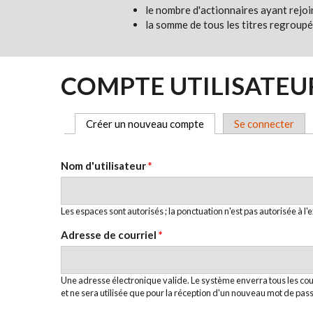
le nombre d'actionnaires ayant rejoin
la somme de tous les titres regroupé
COMPTE UTILISATEU
Créer un nouveau compte
(onglet actif)
Se connecter
ONGLETS PRINCIPAUX
Nom d'utilisateur
*
Les espaces sont autorisés ; la ponctuation n'est pas autorisée à l'e
Adresse de courriel
*
Une adresse électronique valide. Le système enverra tous les cou
et ne sera utilisée que pour la réception d'un nouveau mot de pass