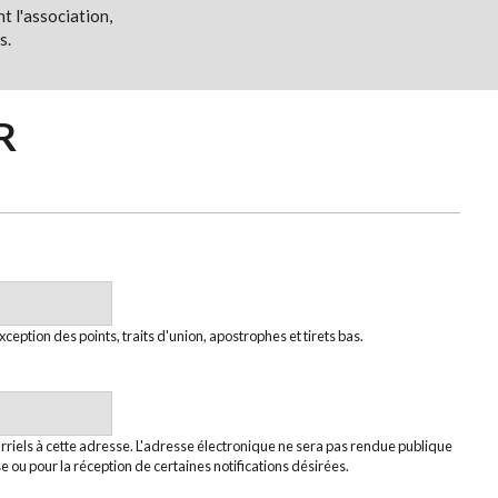
t l'association,
s.
R
xception des points, traits d'union, apostrophes et tirets bas.
rriels à cette adresse. L'adresse électronique ne sera pas rendue publique
e ou pour la réception de certaines notifications désirées.