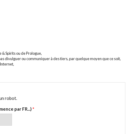
e & Spirits ou de Prologue,
 pas divulguer ou communiquer à des tiers, par quelque moyen que ce soit,
Internet,
un robot.
ence par FR...)
*