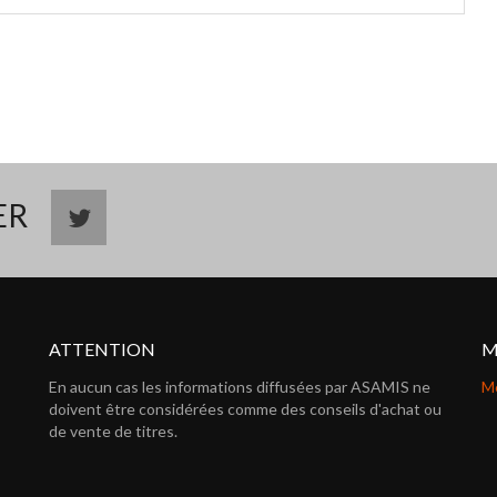
TER
ATTENTION
M
En aucun cas les informations diffusées par ASAMIS ne
Me
doivent être considérées comme des conseils d'achat ou
de vente de titres.