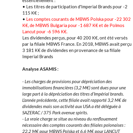
essentiellement :
• Les titres de participation d'Imperial Brands pour -2
115 K€ ;
•
Les comptes courants de MBWS Polska pour -22 302
K€, de MBWS Bulgaria pour -1 687 K€ et de Polmos
Lancut pour -6 596 K€.
Les dividendes perçus, pour 40 200 K€, ont été versés
par la filiale MBWS France. En 2018, MBWS avait perçu
3 181 K€ de dividendes en provenance de sa filiale
Imperial Brands
Analyse ASAMIS :
- Les charges de provisions pour dépréciation des
immobilisations financières (3,2 M€) sont dues pour une
large part à la dépréciation des titres d’Impérial brands.
L'année précédente, cette filiale avait rapporté 3,2 M€ de
dividendes mais son activité aux USA a été déléguée à
SAZERAC / 375 Park avenue spirits.
- La vraie charge se situe au niveau du renflouement
nécessaire des comptes courants des filiales polonaises :
22,2 M€ pour MBWS Polska et 6,6 M€ pour LANCUT