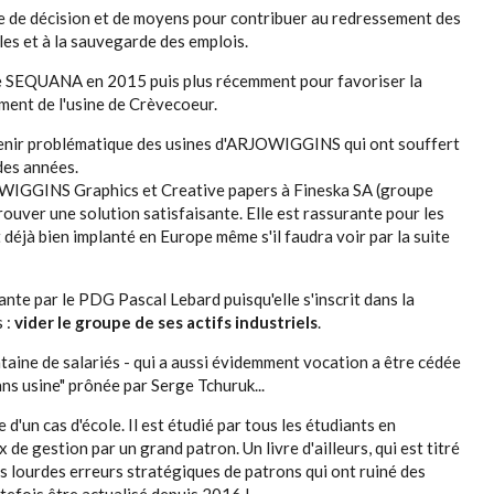
e de décision et de moyens pour contribuer au redressement des
les et à la sauvegarde des emplois.
n de SEQUANA en 2015 puis plus récemment pour favoriser la
ent de l'usine de Crèvecoeur.
evenir problématique des usines d'ARJOWIGGINS qui ont souffert
des années.
OWIGGINS Graphics et Creative papers à Fineska SA (groupe
uver une solution satisfaisante. Elle est rassurante pour les
 déjà bien implanté en Europe même s'il faudra voir par la suite
nte par le PDG Pascal Lebard puisqu'elle s'inscrit dans la
s :
vider le groupe de ses actifs industriels
.
ntaine de salariés - qui a aussi évidemment vocation a être cédée
ns usine" prônée par Serge Tchuruk...
'un cas d'école. Il est étudié par tous les étudiants en
de gestion par un grand patron. Un livre d'ailleurs, qui est titré
 les lourdes erreurs stratégiques de patrons qui ont ruiné des