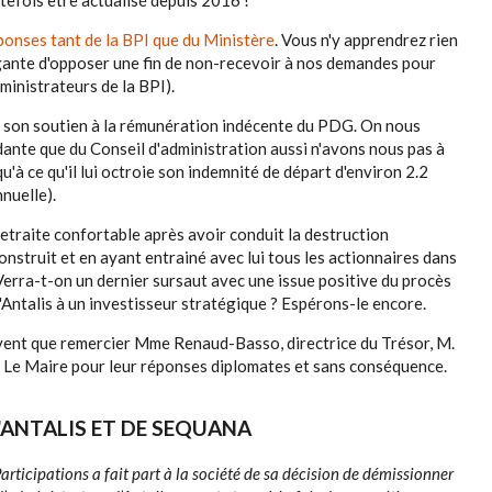
utefois être actualisé depuis 2016 !
ponses tant de la BPI que du Ministère
. Vous n'y apprendrez rien
gante d'opposer une fin de non-recevoir à nos demandes pour
ministrateurs de la BPI).
e son soutien à la rémunération indécente du PDG. On nous
ante que du Conseil d'administration aussi n'avons nous pas à
qu'à ce qu'il lui octroie son indemnité de départ d'environ 2.2
nnuelle).
etraite confortable après avoir conduit la destruction
nstruit et en ayant entrainé avec lui tous les actionnaires dans
Verra-t-on un dernier sursaut avec une issue positive du procès
d'Antalis à un investisseur stratégique ? Espérons-le encore.
vent que remercier Mme Renaud-Basso, directrice du Trésor, M.
Le Maire pour leur réponses diplomates et sans conséquence.
'ANTALIS ET DE SEQUANA
rticipations a fait part à la société de sa décision de démissionner