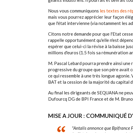
géants industriels. Il pourrait et devrait to
Nous vous communiquons
les textes des ré
mais vous pourrez apprécier leur façon élé
que l'état intervienne (via notamment les ad
Citons notre demande pour que l'Etat cess
rappelle opportunément qu'elle n'est dépend
espérer que celui-ci la révise à la baisse jus
millions d'euros (1.5 fois sa rémunération a
M. Pascal Lebard pourra prendre ainsi une r
progressive du groupe que son père avait co
ce qui ressemble à une très longue agonie. 
BAT et la cession de la majorité du capital 
Au final les dirigeants de SEQUANA ne peu
Dufourcq DG de BPI France et de M. Bruno 
MISE A JOUR : COMMUNIQUÉ D
"
Antalis annonce que Bpifrance Pa