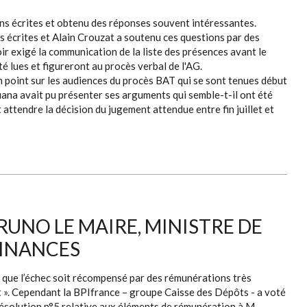
ons écrites et obtenu des réponses souvent intéressantes.
 écrites et Alain Crouzat a soutenu ces questions par des
ir exigé la communication de la liste des présences avant le
é lues et figureront au procès verbal de l'AG.
 point sur les audiences du procès BAT qui se sont tenues début
uana avait pu présenter ses arguments qui semble-t-il ont été
attendre la décision du jugement attendue entre fin juillet et
RUNO LE MAIRE, MINISTRE DE
FINANCES
« que l’échec soit récompensé par des rémunérations très
t ». Cependant la BPIfrance – groupe Caisse des Dépôts - a voté
 résolution n°5 relative aux éléments de rémunération à M.