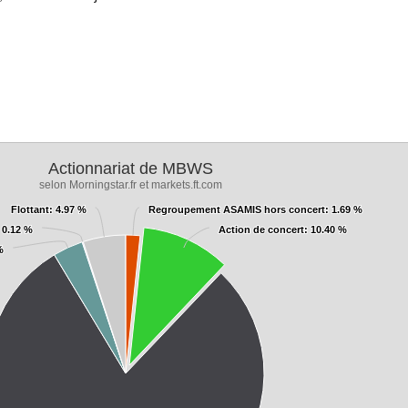
Actionnariat de MBWS
selon Morningstar.fr et markets.ft.com
Flottant
Flottant
: 4.97 %
: 4.97 %
Regroupement ASAMIS hors concert
Regroupement ASAMIS hors concert
: 1.69 %
: 1.69 %
 0.12 %
 0.12 %
Action de concert
Action de concert
: 10.40 %
: 10.40 %
%
%