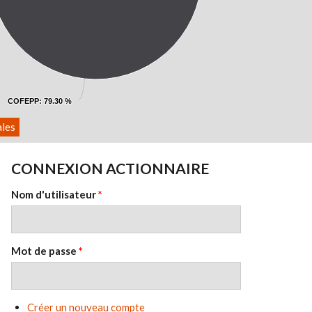
COFEPP
COFEPP
: 79.30 %
: 79.30 %
ales
CONNEXION ACTIONNAIRE
Nom d'utilisateur
*
Mot de passe
*
Créer un nouveau compte