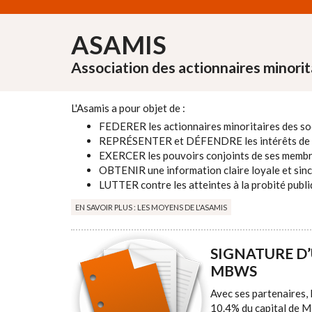
Aller au contenu principal
ASAMIS
Association des actionnaires minorit
L'Asamis a pour objet de :
FEDERER les actionnaires minoritaires des soc
REPRÉSENTER et DÉFENDRE les intérêts de 
EXERCER les pouvoirs conjoints de ses membres
OBTENIR une information claire loyale et sincè
LUTTER contre les atteintes à la probité publi
EN SAVOIR PLUS : LES MOYENS DE L'ASAMIS
SIGNATURE D
MBWS
Avec ses partenaires, 
10.4% du capital de M