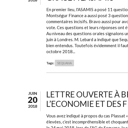
En premier lieu, l'ASAMIS a posé 11 questi
Montségur Finance a aussi posé 3 questions
commentaires incisifs. Bravo aussi pour avo
vote. Ces questions et leurs réponses ont ét
Au niveau des questions orales signalons un
juin à Londres. M. Lebard a indiqué que Seq
bien entendus. Toutefois évidemment il faut 
octobre 2018...
Tags:
SEQUANA
LETTRE OUVERTE À B
JUIN
20
L’ECONOMIE ET DES 
2018
Vous avez indiqué à propos du cas Plassat 
élevées, c’est incompréhensible et choquan
le 24 mai 2018, lors de l’AG de Sequana, la