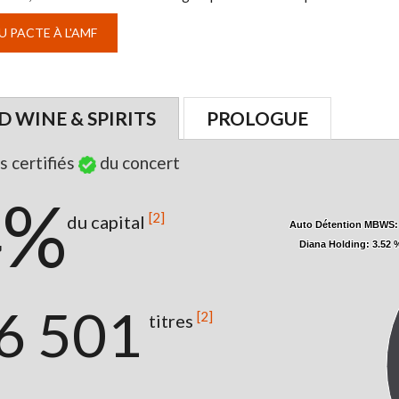
 PACTE À L'AMF
 WINE & SPIRITS
PROLOGUE
s certifiés
du concert
4%
[2]
du capital
Auto Détention MBWS
Auto Détention MBWS
:
:
Diana Holding
Diana Holding
: 3.52 
: 3.52 
6 501
[2]
titres