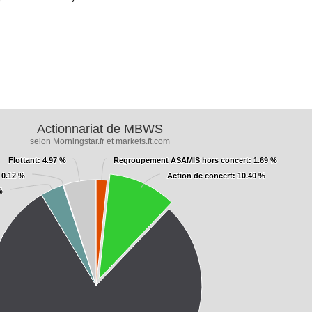
Actionnariat de MBWS
selon Morningstar.fr et markets.ft.com
Flottant
Flottant
: 4.97 %
: 4.97 %
Regroupement ASAMIS hors concert
Regroupement ASAMIS hors concert
: 1.69 %
: 1.69 %
 0.12 %
 0.12 %
Action de concert
Action de concert
: 10.40 %
: 10.40 %
%
%