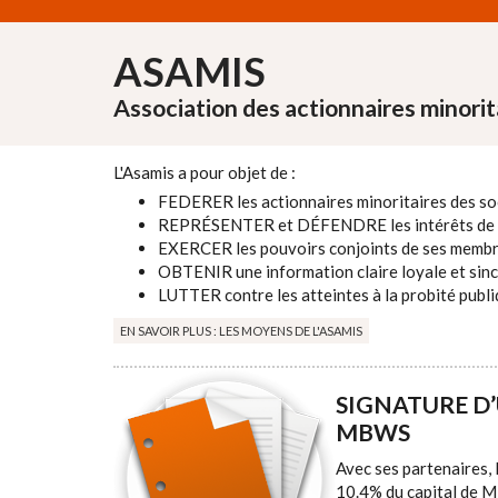
Aller au contenu principal
ASAMIS
Association des actionnaires minorit
L'Asamis a pour objet de :
FEDERER les actionnaires minoritaires des soc
REPRÉSENTER et DÉFENDRE les intérêts de 
EXERCER les pouvoirs conjoints de ses membres
OBTENIR une information claire loyale et sincè
LUTTER contre les atteintes à la probité publi
EN SAVOIR PLUS : LES MOYENS DE L'ASAMIS
SIGNATURE D
MBWS
Avec ses partenaires, 
10.4% du capital de M