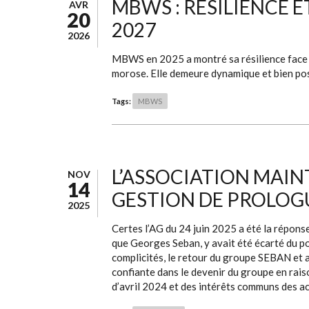
MBWS : RÉSILIENCE E
AVR
20
2027
2026
MBWS en 2025 a montré sa résilience face 
morose. Elle demeure dynamique et bien posi
Tags:
MBWS
L’ASSOCIATION MAIN
NOV
14
GESTION DE PROLOG
2025
Certes l’AG du 24 juin 2025 a été la réponse
que Georges Seban, y avait été écarté du pou
complicités, le retour du groupe SEBAN et a
confiante dans le devenir du groupe en rais
d’avril 2024 et des intérêts communs des act