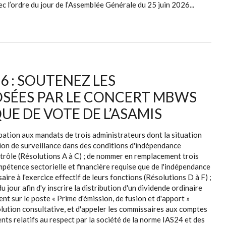
c l’ordre du jour de l’Assemblée Générale du 25 juin 2026...
6 : SOUTENEZ LES
SÉES PAR LE CONCERT MBWS
QUE DE VOTE DE L’ASAMIS
ipation aux mandats de trois administrateurs dont la situation
ion de surveillance dans des conditions d'indépendance
ontrôle (Résolutions A à C) ; de nommer en remplacement trois
mpétence sectorielle et financière requise que de l'indépendance
aire à l'exercice effectif de leurs fonctions (Résolutions D à F) ;
u jour afin d'y inscrire la distribution d'un dividende ordinaire
nt sur le poste « Prime d'émission, de fusion et d'apport »
solution consultative, et d'appeler les commissaires aux comptes
ts relatifs au respect par la société de la norme IAS24 et des