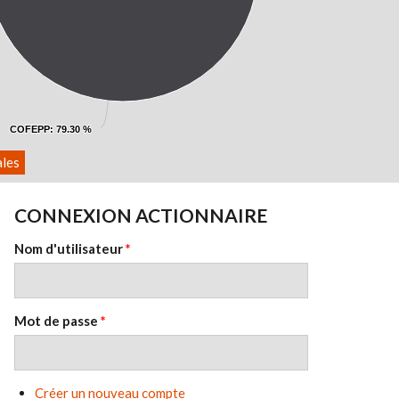
COFEPP
COFEPP
: 79.30 %
: 79.30 %
ales
CONNEXION ACTIONNAIRE
Nom d'utilisateur
*
Mot de passe
*
Créer un nouveau compte