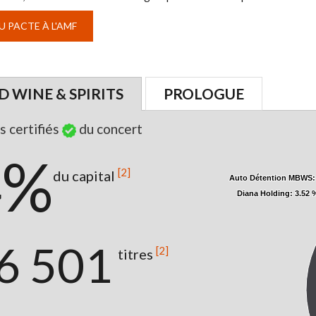
 PACTE À L'AMF
 WINE & SPIRITS
PROLOGUE
s certifiés
du concert
4%
[2]
du capital
Auto Détention MBWS
Auto Détention MBWS
:
:
Diana Holding
Diana Holding
: 3.52 
: 3.52 
6 501
[2]
titres